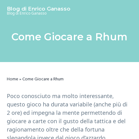
S
S
S
Blog di Enrico Ganasso
k
k
k
Blog di Enrico Ganasso
i
i
i
p
p
p
Come Giocare a Rhum
t
t
t
o
o
o
m
p
f
a
r
o
i
i
o
n
m
t
Home
»
Come Giocare a Rhum
c
a
e
o
r
r
Poco conosciuto ma molto interessante,
n
y
questo gioco ha durata variabile (anche più di
t
s
2 ore) ed impegna la mente permettendo di
e
i
giocare a carte con il gusto della tattica e del
n
d
ragionamento oltre che della fortuna
t
e
slegandola invece dal gioco d’azzardo.