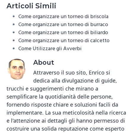
b
tt
er
ail
n
Articoli Simili
o
er
es
di
Come organizzare un torneo di briscola
ok
t
vi
Come organizzare un torneo di burraco
Come organizzare un torneo di biliardo
di
Come organizzare un torneo di calcetto
Come Utilizzare gli Avverbi
About
Attraverso il suo sito, Enrico si
dedica alla divulgazione di guide,
trucchi e suggerimenti che mirano a
semplificare la quotidianità delle persone,
fornendo risposte chiare e soluzioni facili da
implementare. La sua meticolosità nella ricerca
e l'attenzione ai dettagli gli hanno permesso di
costruire una solida reputazione come esperto