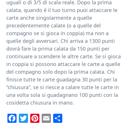
uguali o di 3/5 di scala reale. Dopo la prima
calata, quando è il tuo turno puoi attaccare le
carte anche singolarmente a quelle
precedentemente calate (o a quelle del
compagno se si gioca in coppia) ma non a
quelle degli avversari. Chi arriva a 1300 punti
dovrà fare la prima calata da 150 punti per
continuare a scendere le altre carte. Se si gioca
in coppia si possono attaccare le carte a quelle
del compagno solo dopo la prima calata. Chi
finisce tutte le carte guadagna 30 punti per la
“chiusura”, se si riesce a calare tutte le carte in
una volta sola si guadagnano 100 punti con la
cosidetta chiusura in mano.
Fa
T
Pi
E
C
ce
wi
nt
m
o