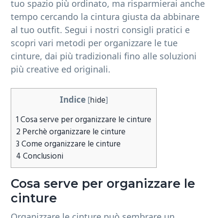
tuo spazio più ordinato, ma risparmierai anche
b
tempo cercando la cintura giusta da abbinare
a
al tuo outfit. Segui i nostri consigli pratici e
r
scopri vari metodi per organizzare le tue
cinture, dai più tradizionali fino alle soluzioni
più creative ed originali.
Indice
[
hide
]
1
Cosa serve per organizzare le cinture
2
Perchè organizzare le cinture
3
Come organizzare le cinture
4
Conclusioni
Cosa serve per organizzare le
cinture
Organizzare le cinture può sembrare un