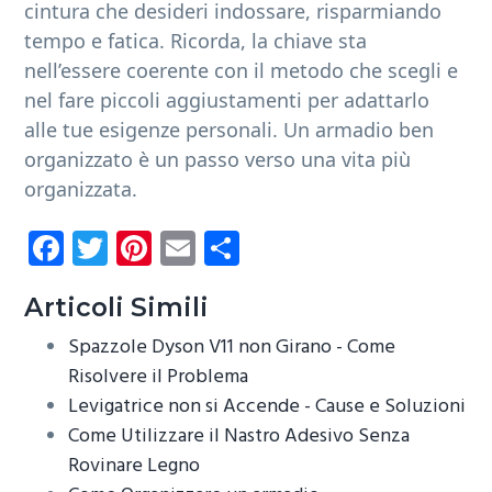
cintura che desideri indossare, risparmiando
tempo e fatica. Ricorda, la chiave sta
nell’essere coerente con il metodo che scegli e
nel fare piccoli aggiustamenti per adattarlo
alle tue esigenze personali. Un armadio ben
organizzato è un passo verso una vita più
organizzata.
Fa
T
Pi
E
C
ce
wi
nt
m
o
b
tt
er
ail
n
Articoli Simili
o
er
es
di
Spazzole Dyson V11 non Girano - Come
ok
t
vi
Risolvere il Problema
Levigatrice non si Accende - Cause e Soluzioni​
di
Come Utilizzare il Nastro Adesivo Senza
Rovinare Legno