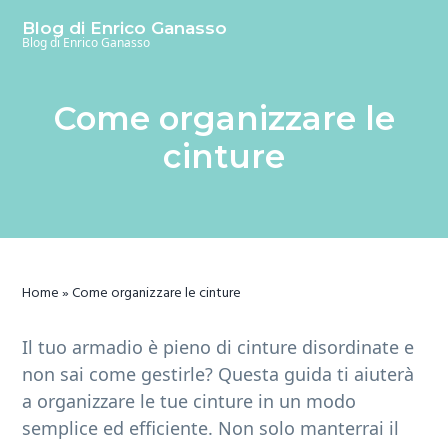
S
S
S
Blog di Enrico Ganasso
k
k
k
Blog di Enrico Ganasso
i
i
i
p
p
p
Come organizzare le
t
t
t
o
o
o
cinture
m
p
f
a
r
o
i
i
o
n
m
t
c
a
e
Home
»
Come organizzare le cinture
o
r
r
n
y
Il tuo armadio è pieno di cinture disordinate e
t
s
non sai come gestirle? Questa guida ti aiuterà
e
i
a organizzare le tue cinture in un modo
n
d
semplice ed efficiente. Non solo manterrai il
t
e