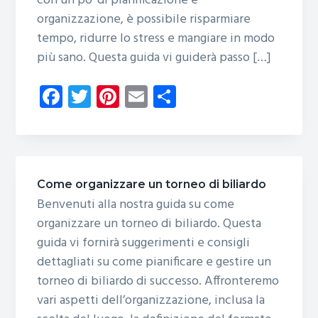
con un po’ di pianificazione e
b
organizzazione, è possibile risparmiare
a
tempo, ridurre lo stress e mangiare in modo
r
più sano. Questa guida vi guiderà passo […]
Fa
T
Pi
E
C
ce
wi
nt
m
o
b
tt
er
ail
n
o
er
es
di
ok
t
vi
Come organizzare un torneo di biliardo
di
Benvenuti alla nostra guida su come
organizzare un torneo di biliardo. Questa
guida vi fornirà suggerimenti e consigli
dettagliati su come pianificare e gestire un
torneo di biliardo di successo. Affronteremo
vari aspetti dell’organizzazione, inclusa la