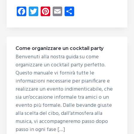
Fa
T
Pi
E
C
ce
wi
nt
m
o
b
tt
er
ail
n
o
er
es
di
ok
t
vi
Come organizzare un cocktail party
di
Benvenuti alla nostra guida su come
organizzare un cocktail party perfetto.
Questo manuale vi fornirà tutte le
informazioni necessarie per pianificare e
realizzare un evento indimenticabile, che
sia un’occasione informale tra amici o un
evento più formale. Dalle bevande giuste
alla scelta del cibo, dall’atmosfera alla
musica, vi accompagneremo passo dopo
passo in ogni fase […]