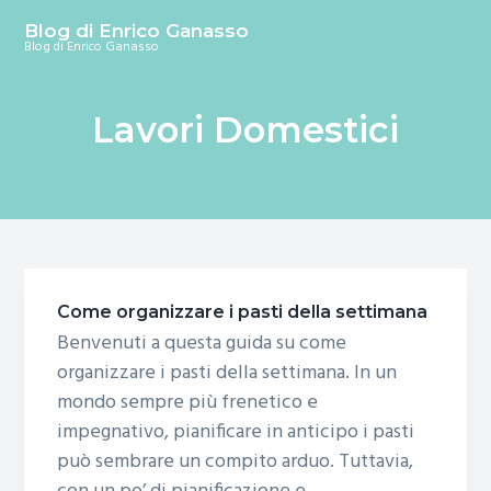
S
S
S
Blog di Enrico Ganasso
k
k
k
Blog di Enrico Ganasso
i
i
i
p
p
p
Lavori Domestici
t
t
t
o
o
o
m
p
f
a
r
o
i
i
o
n
m
t
c
a
e
Come organizzare i pasti della settimana
o
r
r
Benvenuti a questa guida su come
n
y
organizzare i pasti della settimana. In un
t
s
mondo sempre più frenetico e
e
i
impegnativo, pianificare in anticipo i pasti
n
d
può sembrare un compito arduo. Tuttavia,
t
e