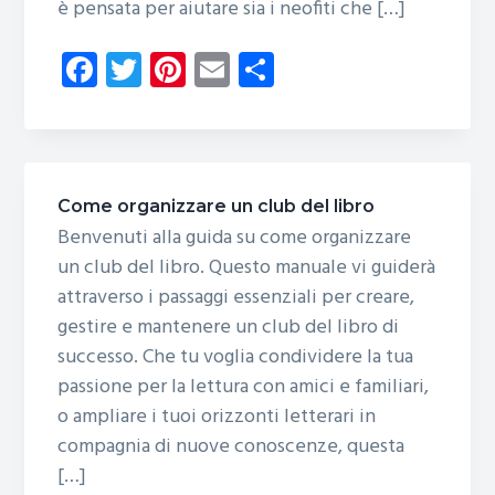
è pensata per aiutare sia i neofiti che […]
Fa
T
Pi
E
C
ce
wi
nt
m
o
b
tt
er
ail
n
o
er
es
di
ok
t
vi
Come organizzare un club del libro
di
Benvenuti alla guida su come organizzare
un club del libro. Questo manuale vi guiderà
attraverso i passaggi essenziali per creare,
gestire e mantenere un club del libro di
successo. Che tu voglia condividere la tua
passione per la lettura con amici e familiari,
o ampliare i tuoi orizzonti letterari in
compagnia di nuove conoscenze, questa
[…]