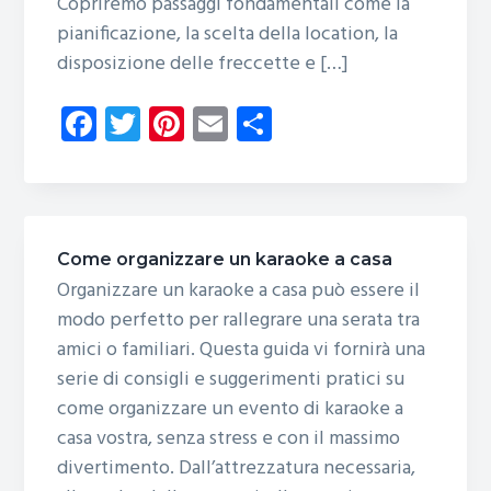
Copriremo passaggi fondamentali come la
pianificazione, la scelta della location, la
disposizione delle freccette e […]
Fa
T
Pi
E
C
ce
wi
nt
m
o
b
tt
er
ail
n
o
er
es
di
ok
t
vi
Come organizzare un karaoke a casa
di
Organizzare un karaoke a casa può essere il
modo perfetto per rallegrare una serata tra
amici o familiari. Questa guida vi fornirà una
serie di consigli e suggerimenti pratici su
come organizzare un evento di karaoke a
casa vostra, senza stress e con il massimo
divertimento. Dall’attrezzatura necessaria,