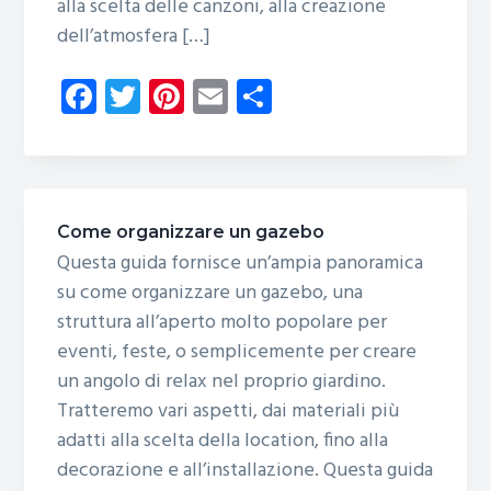
alla scelta delle canzoni, alla creazione
dell’atmosfera […]
Fa
T
Pi
E
C
ce
wi
nt
m
o
b
tt
er
ail
n
o
er
es
di
ok
t
vi
Come organizzare un gazebo
di
Questa guida fornisce un’ampia panoramica
su come organizzare un gazebo, una
struttura all’aperto molto popolare per
eventi, feste, o semplicemente per creare
un angolo di relax nel proprio giardino.
Tratteremo vari aspetti, dai materiali più
adatti alla scelta della location, fino alla
decorazione e all’installazione. Questa guida