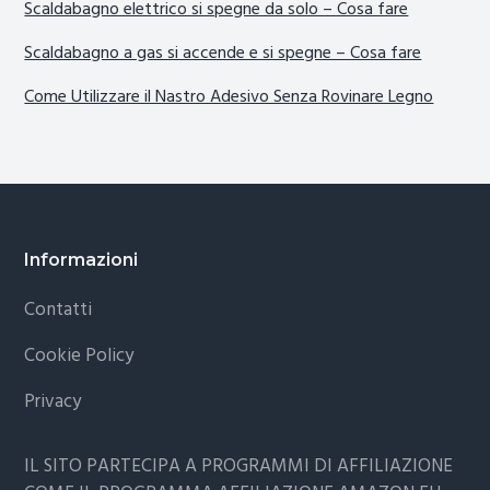
Scaldabagno elettrico si spegne da solo​ – Cosa fare
Scaldabagno a gas si accende e si spegne​ – Cosa fare
Come Utilizzare il Nastro Adesivo Senza Rovinare Legno
Footer
Informazioni
Contatti
Cookie Policy
Privacy
IL SITO PARTECIPA A PROGRAMMI DI AFFILIAZIONE