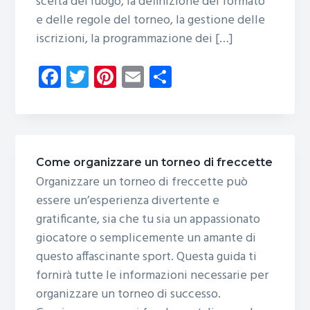
scelta del luogo, la definizione del formato
e delle regole del torneo, la gestione delle
iscrizioni, la programmazione dei […]
Fa
T
Pi
E
C
ce
wi
nt
m
o
b
tt
er
ail
n
o
er
es
di
ok
t
vi
Come organizzare un torneo di freccette
di
Organizzare un torneo di freccette può
essere un’esperienza divertente e
gratificante, sia che tu sia un appassionato
giocatore o semplicemente un amante di
questo affascinante sport. Questa guida ti
fornirà tutte le informazioni necessarie per
organizzare un torneo di successo.