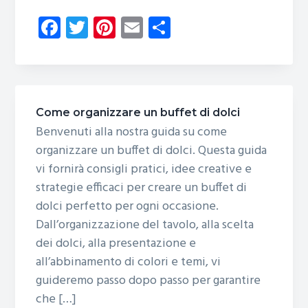
Fa
T
Pi
E
C
ce
wi
nt
m
o
b
tt
er
ail
n
o
er
es
di
ok
t
vi
Come organizzare un buffet di dolci
di
Benvenuti alla nostra guida su come
organizzare un buffet di dolci. Questa guida
vi fornirà consigli pratici, idee creative e
strategie efficaci per creare un buffet di
dolci perfetto per ogni occasione.
Dall’organizzazione del tavolo, alla scelta
dei dolci, alla presentazione e
all’abbinamento di colori e temi, vi
guideremo passo dopo passo per garantire
che […]