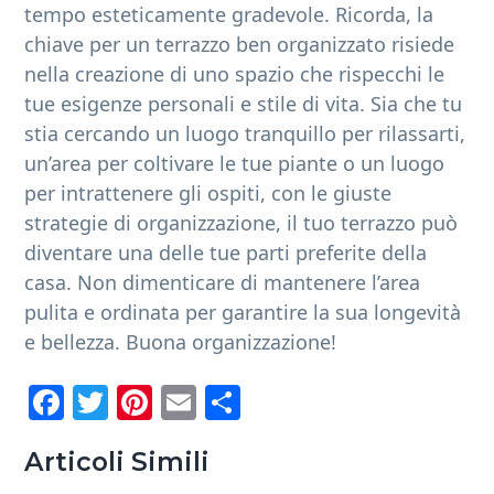
tempo esteticamente gradevole. Ricorda, la
chiave per un terrazzo ben organizzato risiede
nella creazione di uno spazio che rispecchi le
tue esigenze personali e stile di vita. Sia che tu
stia cercando un luogo tranquillo per rilassarti,
un’area per coltivare le tue piante o un luogo
per intrattenere gli ospiti, con le giuste
strategie di organizzazione, il tuo terrazzo può
diventare una delle tue parti preferite della
casa. Non dimenticare di mantenere l’area
pulita e ordinata per garantire la sua longevità
e bellezza. Buona organizzazione!
Fa
T
Pi
E
C
ce
wi
nt
m
o
b
tt
er
ail
n
Articoli Simili