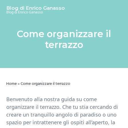
S
S
S
Blog di Enrico Ganasso
k
k
k
Blog di Enrico Ganasso
i
i
i
p
p
p
Come organizzare il
t
t
t
o
o
o
terrazzo
m
p
f
a
r
o
i
i
o
n
m
t
c
a
e
Home
»
Come organizzare il terrazzo
o
r
r
n
y
Benvenuto alla nostra guida su come
t
s
organizzare il terrazzo. Che tu stia cercando di
e
i
creare un tranquillo angolo di paradiso o uno
n
d
spazio per intrattenere gli ospiti all’aperto, la
t
e