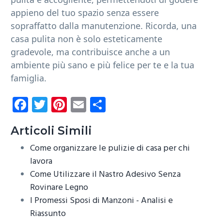
appieno del tuo spazio senza essere
sopraffatto dalla manutenzione. Ricorda, una
casa pulita non è solo esteticamente
gradevole, ma contribuisce anche a un
ambiente più sano e più felice per te e la tua
famiglia.
Fa
T
Pi
E
C
ce
wi
nt
m
o
b
tt
er
ail
n
Articoli Simili
o
er
es
di
Come organizzare le pulizie di casa per chi
ok
t
vi
lavora
Come Utilizzare il Nastro Adesivo Senza
di
Rovinare Legno
I Promessi Sposi di Manzoni - Analisi e
Riassunto