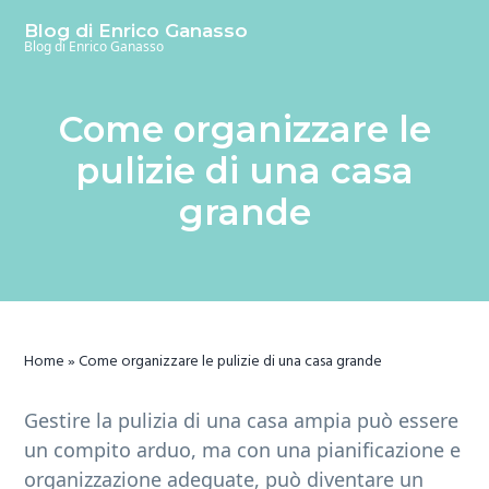
S
S
S
Blog di Enrico Ganasso
k
k
k
Blog di Enrico Ganasso
i
i
i
p
p
p
Come organizzare le
t
t
t
o
o
o
pulizie di una casa
m
p
f
grande
a
r
o
i
i
o
n
m
t
c
a
e
o
r
r
Home
»
Come organizzare le pulizie di una casa grande
n
y
t
s
Gestire la pulizia di una casa ampia può essere
e
i
un compito arduo, ma con una pianificazione e
n
d
organizzazione adeguate, può diventare un
t
e