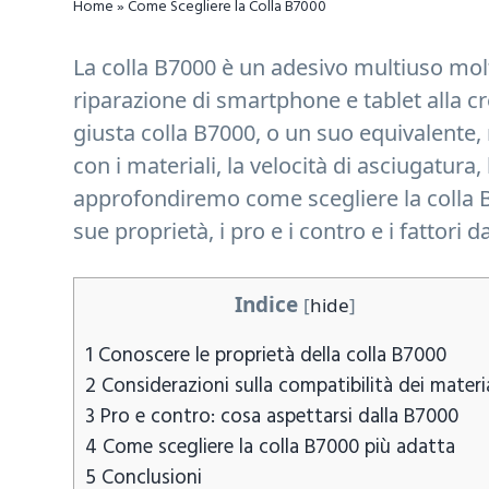
Home
»
Come Scegliere la Colla B7000
n
d
t
e
La colla B7000 è un adesivo multiuso molt
b
riparazione di smartphone e tablet alla crea
a
giusta colla B7000, o un suo equivalente, 
r
con i materiali, la velocità di asciugatura,
approfondiremo come scegliere la colla B
sue proprietà, i pro e i contro e i fattori
Indice
[
hide
]
1
Conoscere le proprietà della colla B7000
2
Considerazioni sulla compatibilità dei materia
3
Pro e contro: cosa aspettarsi dalla B7000
4
Come scegliere la colla B7000 più adatta
5
Conclusioni