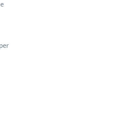
se
 per