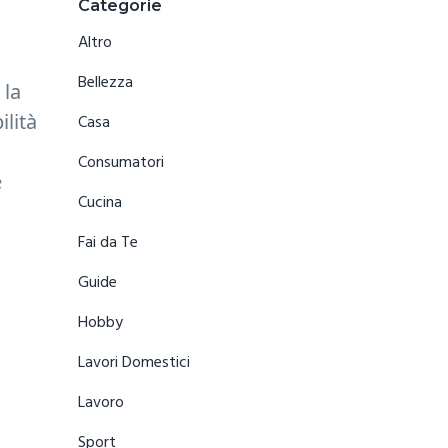
Primary
Categorie
Sidebar
Altro
Bellezza
 la
ilità
Casa
Consumatori
e
Cucina
Fai da Te
Guide
Hobby
Lavori Domestici
Lavoro
Sport