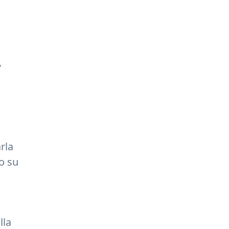
,
rla
so su
lla