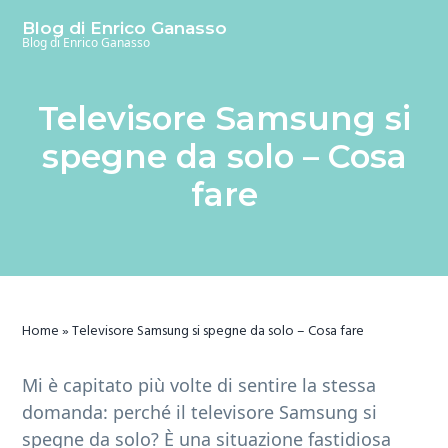
S
S
S
Blog di Enrico Ganasso
k
k
k
Blog di Enrico Ganasso
i
i
i
p
p
p
Televisore Samsung si
t
t
t
o
o
o
spegne da solo​ – Cosa
m
p
f
fare
a
r
o
i
i
o
n
m
t
c
a
e
o
r
r
Home
»
Televisore Samsung si spegne da solo​ – Cosa fare
n
y
t
s
Mi è capitato più volte di sentire la stessa
e
i
domanda: perché il televisore Samsung si
n
d
spegne da solo? È una situazione fastidiosa
t
e