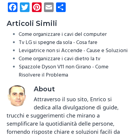
Fa
T
Pi
E
C
ce
wi
nt
m
o
b
tt
er
ail
n
Articoli Simili
o
er
es
di
Come organizzare i cavi del computer
ok
t
vi
Tv LG si spegne da sola​ - Cosa fare
Levigatrice non si Accende - Cause e Soluzioni​
di
Come organizzare i cavi dietro la tv
Spazzole Dyson V11 non Girano - Come
Risolvere il Problema
About
Attraverso il suo sito, Enrico si
dedica alla divulgazione di guide,
trucchi e suggerimenti che mirano a
semplificare la quotidianità delle persone,
fornendo risposte chiare e soluzioni facili da