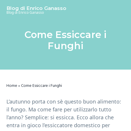
S
S
S
Blog di Enrico Ganasso
k
k
k
Blog di Enrico Ganasso
i
i
i
p
p
p
Come Essiccare i
t
t
t
o
o
o
Funghi
m
p
f
a
r
o
i
i
o
n
m
t
c
a
e
Home
»
Come Essiccare i Funghi
o
r
r
n
y
L’autunno porta con sè questo buon alimento:
t
s
il fungo. Ma come fare per utilizzarlo tutto
e
i
l’anno? Semplice: si essicca. Ecco allora che
n
d
entra in gioco l’essiccatore domestico per
t
e