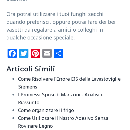
Ora potrai utilizzare i tuoi funghi secchi
quando preferisci, oppure potrai fare dei bei
vasetti da regalare a amici o colleghi in
qualche occasione speciale.
Fa
T
Pi
E
C
ce
wi
nt
m
o
b
tt
er
ail
n
Articoli Simili
o
er
es
di
Come Risolvere l'Errore E15 della Lavastoviglie
ok
t
vi
Siemens​
I Promessi Sposi di Manzoni - Analisi e
di
Riassunto
Come organizzare il frigo
Come Utilizzare il Nastro Adesivo Senza
Rovinare Legno