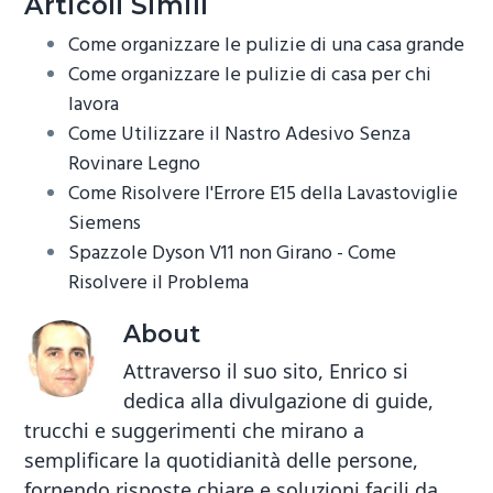
b
tt
er
ail
n
Articoli Simili
o
er
es
di
Come organizzare le pulizie di una casa grande
ok
t
vi
Come organizzare le pulizie di casa per chi
lavora
di
Come Utilizzare il Nastro Adesivo Senza
Rovinare Legno
Come Risolvere l'Errore E15 della Lavastoviglie
Siemens​
Spazzole Dyson V11 non Girano - Come
Risolvere il Problema
About
Attraverso il suo sito, Enrico si
dedica alla divulgazione di guide,
trucchi e suggerimenti che mirano a
semplificare la quotidianità delle persone,
fornendo risposte chiare e soluzioni facili da