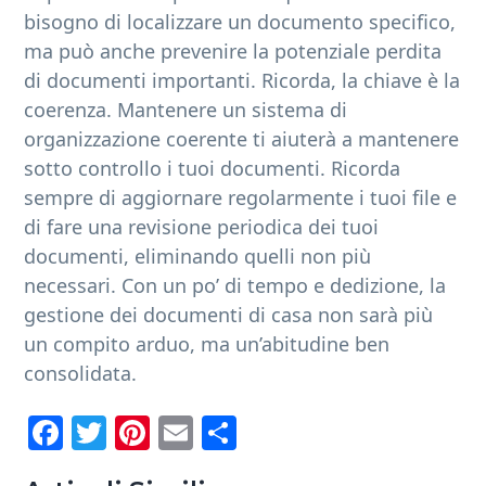
bisogno di localizzare un documento specifico,
ma può anche prevenire la potenziale perdita
di documenti importanti. Ricorda, la chiave è la
coerenza. Mantenere un sistema di
organizzazione coerente ti aiuterà a mantenere
sotto controllo i tuoi documenti. Ricorda
sempre di aggiornare regolarmente i tuoi file e
di fare una revisione periodica dei tuoi
documenti, eliminando quelli non più
necessari. Con un po’ di tempo e dedizione, la
gestione dei documenti di casa non sarà più
un compito arduo, ma un’abitudine ben
consolidata.
Fa
T
Pi
E
C
ce
wi
nt
m
o