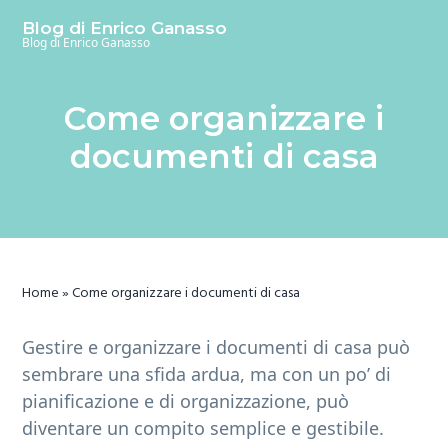
S
S
S
Blog di Enrico Ganasso
k
k
k
Blog di Enrico Ganasso
i
i
i
p
p
p
Come organizzare i
t
t
t
o
o
o
documenti di casa
m
p
f
a
r
o
i
i
o
n
m
t
c
a
e
Home
»
Come organizzare i documenti di casa
o
r
r
n
y
Gestire e organizzare i documenti di casa può
t
s
sembrare una sfida ardua, ma con un po’ di
e
i
pianificazione e di organizzazione, può
n
d
diventare un compito semplice e gestibile.
t
e