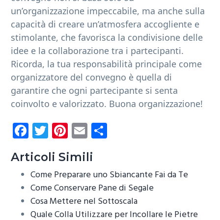
un’organizzazione impeccabile, ma anche sulla
capacità di creare un’atmosfera accogliente e
stimolante, che favorisca la condivisione delle
idee e la collaborazione tra i partecipanti.
Ricorda, la tua responsabilità principale come
organizzatore del convegno è quella di
garantire che ogni partecipante si senta
coinvolto e valorizzato. Buona organizzazione!
Fa
T
Pi
E
C
ce
wi
nt
m
o
b
tt
er
ail
n
Articoli Simili
o
er
es
di
Come Preparare uno Sbiancante Fai da Te
ok
t
vi
Come Conservare Pane di Segale
Cosa Mettere nel Sottoscala
di
Quale Colla Utilizzare per Incollare le Pietre