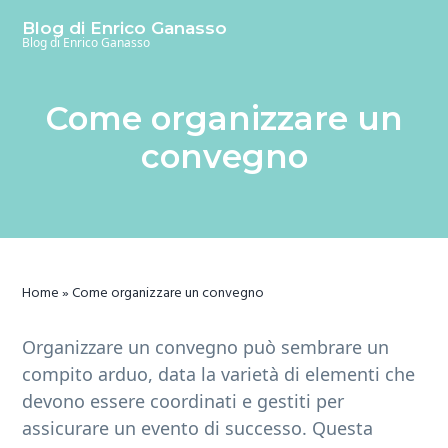
S
S
S
Blog di Enrico Ganasso
k
k
k
Blog di Enrico Ganasso
i
i
i
p
p
p
Come organizzare un
t
t
t
o
o
o
convegno
m
p
f
a
r
o
i
i
o
n
m
t
c
a
e
Home
»
Come organizzare un convegno
o
r
r
n
y
Organizzare un convegno può sembrare un
t
s
compito arduo, data la varietà di elementi che
e
i
devono essere coordinati e gestiti per
n
d
assicurare un evento di successo. Questa
t
e