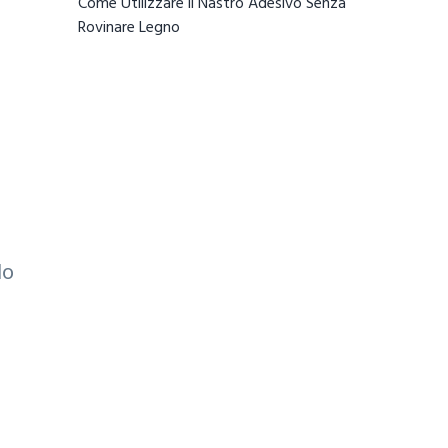
Come Utilizzare il Nastro Adesivo Senza
Rovinare Legno
do