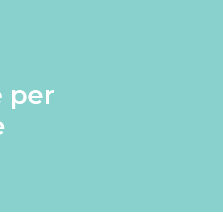
e per
e