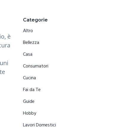
Primary
Categorie
Sidebar
Altro
io, è
Bellezza
cura
Casa
muni
Consumatori
te
Cucina
Fai da Te
Guide
Hobby
Lavori Domestici