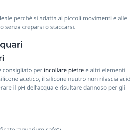
deale perché si adatta ai piccoli movimenti e alle
io senza creparsi o staccarsi.
cquari
ri
e consigliato per
incollare pietre
e altri elementi
ilicone acetico, il silicone neutro non rilascia aci
rare il pH dell’acqua e risultare dannoso per gli
ificato “aquarium safe”)