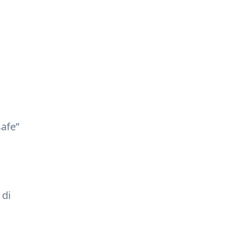
safe”
 di