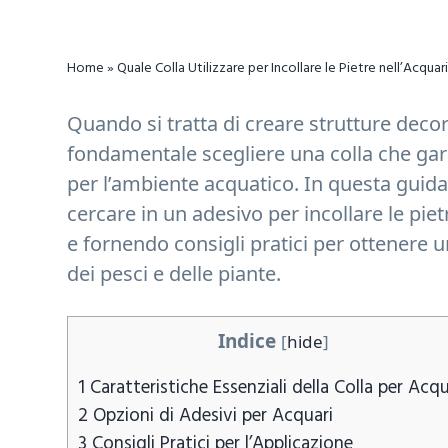
n
d
t
e
Home
»
Quale Colla Utilizzare per Incollare le Pietre nell’Acquar
b
a
Quando si tratta di creare strutture decora
r
fondamentale scegliere una colla che gar
per l’ambiente acquatico. In questa guida
cercare in un adesivo per incollare le pie
e fornendo consigli pratici per ottenere 
dei pesci e delle piante.
Indice
[
hide
]
1
Caratteristiche Essenziali della Colla per Acqu
2
Opzioni di Adesivi per Acquari
3
Consigli Pratici per l’Applicazione