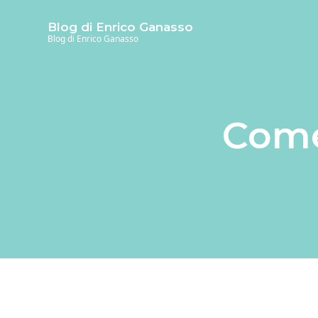
S
S
S
Blog di Enrico Ganasso
k
k
k
Blog di Enrico Ganasso
i
i
i
p
p
p
t
t
t
o
o
o
Come
m
p
f
a
r
o
i
i
o
n
m
t
c
a
e
o
r
r
n
y
t
s
e
i